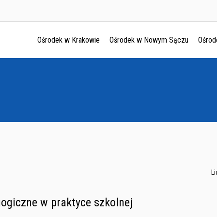
Ośrodek w Krakowie
Ośrodek w Nowym Sączu
Ośrod
Ośrodek w Krakowie
Ośrodek w Nowym Sączu
Ośrodek w Oświęcimu
Ośrodek w Tarnowie
L
ogiczne w praktyce szkolnej