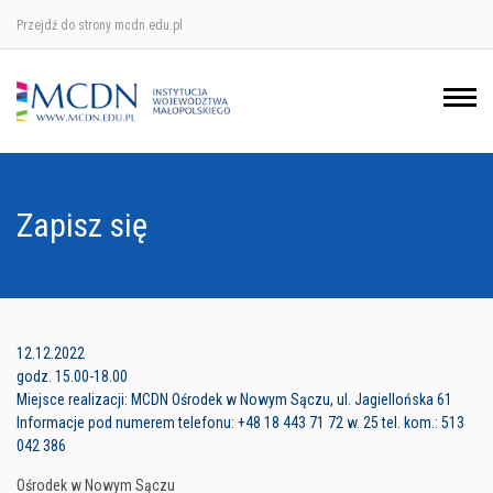
Przejdź do strony mcdn.edu.pl
Ośrodek w Krakowie
Ośrodek w Nowym Sączu
Ośrodek w Oświęcimu
Zapisz się
Ośrodek w Tarnowie
12.12.2022
godz. 15.00-18.00
Miejsce realizacji: MCDN Ośrodek w Nowym Sączu, ul. Jagiellońska 61
Informacje pod numerem telefonu: +48 18 443 71 72 w. 25 tel. kom.: 513
042 386
Ośrodek w Nowym Sączu