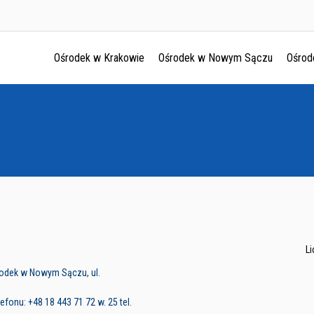
Ośrodek w Krakowie
Ośrodek w Nowym Sączu
Ośrod
Ośrodek w Krakowie
Ośrodek w Nowym Sączu
Ośrodek w Oświęcimu
Ośrodek w Tarnowie
L
rodek w Nowym Sączu, ul.
fonu: +48 18 443 71 72 w. 25 tel.