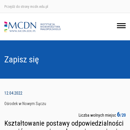
Przejdź do strony mcdn.edu.pl
Ośrodek w Krakowie
Ośrodek w Nowym Sączu
Ośrodek w Oświęcimu
Zapisz się
Ośrodek w Tarnowie
12.04.2022
Ośrodek w Nowym Sączu
6
Liczba wolnych miejsc
/20
Kształtowanie postawy odpowiedzialności