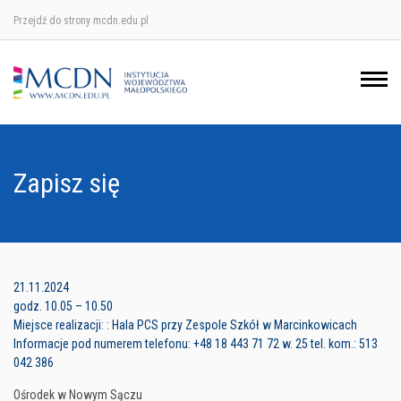
Przejdź do strony mcdn.edu.pl
Ośrodek w Krakowie
Ośrodek w Nowym Sączu
Ośrodek w Oświęcimu
Zapisz się
Ośrodek w Tarnowie
21.11.2024
godz. 10.05 – 10.50
Miejsce realizacji: : Hala PCS przy Zespole Szkół w Marcinkowicach
Informacje pod numerem telefonu: +48 18 443 71 72 w. 25 tel. kom.: 513
042 386
Ośrodek w Nowym Sączu