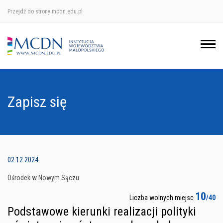
Przejdź do strony mcdn.edu.pl
Ośrodek w Krakowie
Ośrodek w Nowym Sączu
Ośrodek w Oświęcimu
Zapisz się
Ośrodek w Tarnowie
02.12.2024
Ośrodek w Nowym Sączu
10
Liczba wolnych miejsc
/40
Podstawowe kierunki realizacji polityki