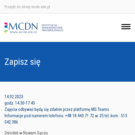
Przejdź do strony mcdn.edu.pl
Ośrodek w Krakowie
Ośrodek w Nowym Sączu
Ośrodek w Oświęcimu
Zapisz się
Ośrodek w Tarnowie
14.02.2023
godz. 14.30-17.45
Zajęcia odbywać będą się zdalnie przez platformę MS Teams
Informacje pod numerem telefonu: +48 18 443 71 72 w. 25 tel. kom.: 513
042 386
Ośrodek w Nowym Sączu