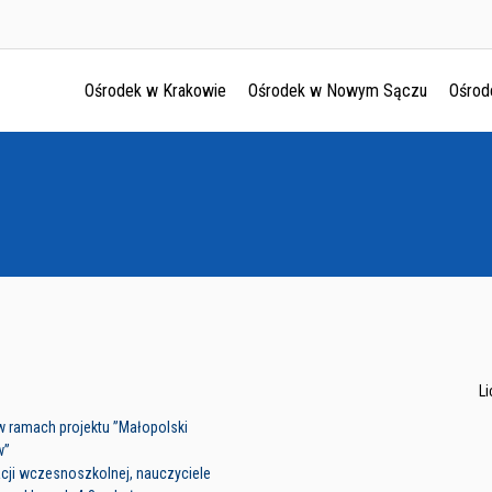
Ośrodek w Krakowie
Ośrodek w Nowym Sączu
Ośrod
Ośrodek w Krakowie
Ośrodek w Nowym Sączu
Ośrodek w Oświęcimu
Ośrodek w Tarnowie
L
w ramach projektu ”Małopolski
w”
acji wczesnoszkolnej, nauczyciele