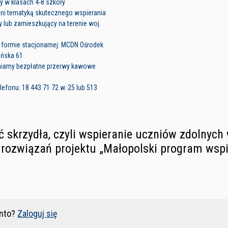
y w klasach 4-8 szkoły
ni tematyką skutecznego wspierania
 lub zamieszkujący na terenie woj.
 formie stacjonarnej: MCDN Ośrodek
ońska 61
niamy bezpłatne przerwy kawowe
efonu: 18 443 71 72 w. 25 lub 513
 skrzydła, czyli wspieranie uczniów zdolnych 
rozwiązań projektu „Małopolski program wspi
nto?
Zaloguj się