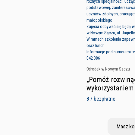
różnych specjalności, ucząc
podstawowej, zainteresowa
uczniów zdolnych, pracujący
małopolskiego
Zajęcia odbywać się będą w
w Nowym Sączu, ul. Jagiell
W ramach szkolenia zapew
oraz lunch
Informacje pod numerami tel
042 386
Ośrodek w Nowym Sączu
„Pomóż rozwinąć
wykorzystaniem 
8 / bezpłatne
Masz ko