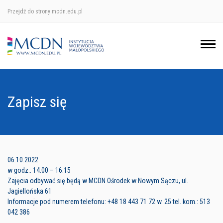
Przejdź do strony mcdn.edu.pl
Ośrodek w Krakowie
Ośrodek w Nowym Sączu
Ośrodek w Oświęcimu
Zapisz się
Ośrodek w Tarnowie
06.10.2022
w godz.: 14.00 – 16.15
Zajęcia odbywać się będą w MCDN Ośrodek w Nowym Sączu, ul.
Jagiellońska 61
Informacje pod numerem telefonu: +48 18 443 71 72 w. 25 tel. kom.: 513
042 386