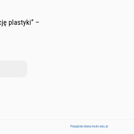
ję plastyki” –
Przejdź do strony mcdn.edu.pl