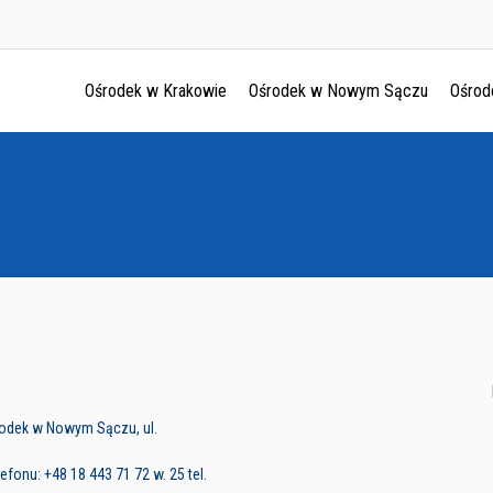
Ośrodek w Krakowie
Ośrodek w Nowym Sączu
Ośrod
Ośrodek w Krakowie
Ośrodek w Nowym Sączu
Ośrodek w Oświęcimu
Ośrodek w Tarnowie
rodek w Nowym Sączu, ul.
fonu: +48 18 443 71 72 w. 25 tel.