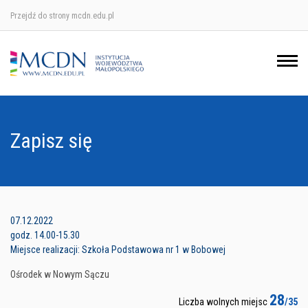
Przejdź do strony mcdn.edu.pl
Ośrodek w Krakowie
Ośrodek w Nowym Sączu
Ośrodek w Oświęcimu
Zapisz się
Ośrodek w Tarnowie
07.12.2022
godz. 14.00-15.30
Miejsce realizacji: Szkoła Podstawowa nr 1 w Bobowej
Ośrodek w Nowym Sączu
28
Liczba wolnych miejsc
/35