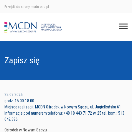
Przejdź do strony mcdn.edu.pl
Ośrodek w Krakowie
Ośrodek w Nowym Sączu
Ośrodek w Oświęcimu
Zapisz się
Ośrodek w Tarnowie
22.09.2025
godz. 15.00-18.00
Miejsce realizacji: MCDN Ośrodek w Nowym Sączu, ul. Jagiellońska 61
Informacje pod numerem telefonu: +48 18 443 71 72 w. 25 tel. kom.: 513
042 386
Ośrodek w Nowym Sączu