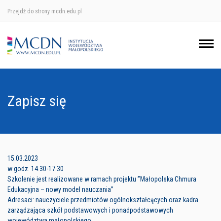
Przejdź do strony mcdn.edu.pl
Ośrodek w Krakowie
Ośrodek w Nowym Sączu
Ośrodek w Oświęcimu
Zapisz się
Ośrodek w Tarnowie
15.03.2023
w godz. 14.30-17.30
Szkolenie jest realizowane w ramach projektu ”Małopolska Chmura
Edukacyjna – nowy model nauczania”
Adresaci: nauczyciele przedmiotów ogólnokształcących oraz kadra
zarządzająca szkół podstawowych i ponadpodstawowych
województwa małopolskiego