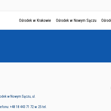
Ośrodek w Krakowie
Ośrodek w Nowym Sączu
Ośrod
Ośrodek w Krakowie
Ośrodek w Nowym Sączu
Ośrodek w Oświęcimu
Ośrodek w Tarnowie
rodek w Nowym Sączu, ul.
fonu: +48 18 443 71 72 w. 25 tel.