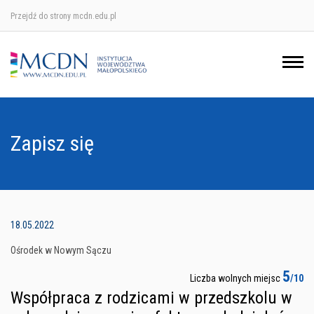
Przejdź do strony mcdn.edu.pl
Ośrodek w Krakowie
Ośrodek w Nowym Sączu
Ośrodek w Oświęcimu
Zapisz się
Ośrodek w Tarnowie
18.05.2022
Ośrodek w Nowym Sączu
5
Liczba wolnych miejsc
/10
Współpraca z rodzicami w przedszkolu w