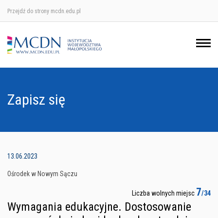
Przejdź do strony mcdn.edu.pl
Ośrodek w Krakowie
Ośrodek w Nowym Sączu
Ośrodek w Oświęcimu
Zapisz się
Ośrodek w Tarnowie
13.06.2023
Ośrodek w Nowym Sączu
7
Liczba wolnych miejsc
/34
Wymagania edukacyjne. Dostosowanie