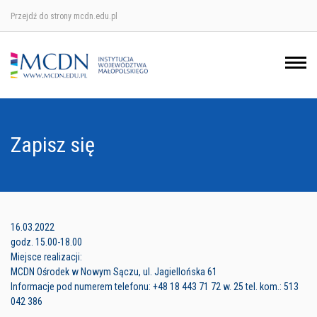
Przejdź do strony mcdn.edu.pl
Ośrodek w Krakowie
Ośrodek w Nowym Sączu
Ośrodek w Oświęcimu
Zapisz się
Ośrodek w Tarnowie
16.03.2022
godz. 15.00-18.00
Miejsce realizacji:
MCDN Ośrodek w Nowym Sączu, ul. Jagiellońska 61
Informacje pod numerem telefonu: +48 18 443 71 72 w. 25 tel. kom.: 513
042 386