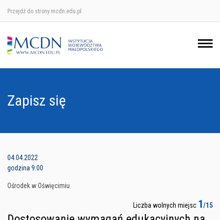
Przejdź do strony mcdn.edu.pl
Ośrodek w Krakowie
Ośrodek w Nowym Sączu
Ośrodek w Oświęcimu
Zapisz się
Ośrodek w Tarnowie
04.04.2022
godzina 9.00
Ośrodek w Oświęcimiu
1
Liczba wolnych miejsc
/15
Dostosowanie wymagań edukacyjnych na