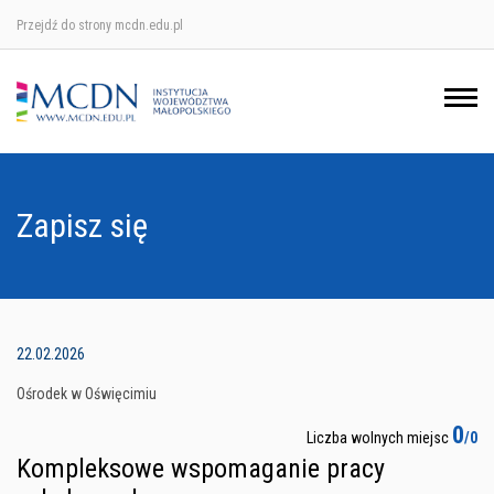
Przejdź do strony mcdn.edu.pl
Ośrodek w Krakowie
Ośrodek w Nowym Sączu
Ośrodek w Oświęcimu
Zapisz się
Ośrodek w Tarnowie
22.02.2026
Ośrodek w Oświęcimiu
0
Liczba wolnych miejsc
/0
Kompleksowe wspomaganie pracy