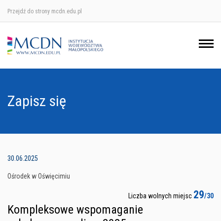
Przejdź do strony mcdn.edu.pl
Ośrodek w Krakowie
Ośrodek w Nowym Sączu
Ośrodek w Oświęcimu
Zapisz się
Ośrodek w Tarnowie
30.06.2025
Ośrodek w Oświęcimiu
29
Liczba wolnych miejsc
/30
Kompleksowe wspomaganie