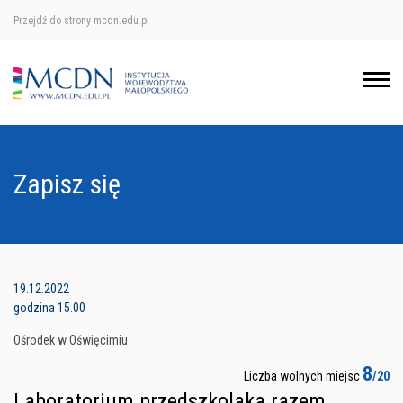
Przejdź do strony mcdn.edu.pl
Ośrodek w Krakowie
Ośrodek w Nowym Sączu
Ośrodek w Oświęcimu
Zapisz się
Ośrodek w Tarnowie
19.12.2022
godzina 15.00
Ośrodek w Oświęcimiu
8
Liczba wolnych miejsc
/20
Laboratorium przedszkolaka razem