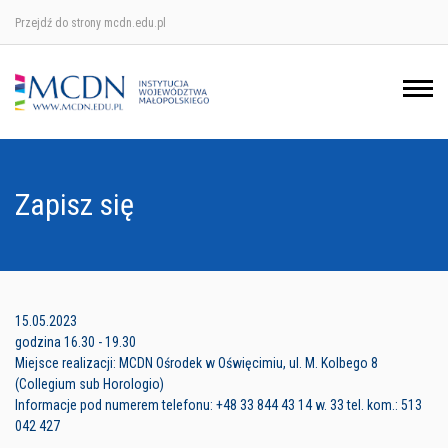
Przejdź do strony mcdn.edu.pl
Ośrodek w Krakowie
Ośrodek w Nowym Sączu
Ośrodek w Oświęcimu
Zapisz się
Ośrodek w Tarnowie
15.05.2023
godzina 16.30 - 19.30
Miejsce realizacji: MCDN Ośrodek w Oświęcimiu, ul. M. Kolbego 8
(Collegium sub Horologio)
Informacje pod numerem telefonu: +48 33 844 43 14 w. 33 tel. kom.: 513
042 427