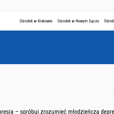
Ośrodek w Krakowie
Ośrodek w Nowym Sączu
Ośrod
Ośrodek w Krakowie
Ośrodek w Nowym Sączu
Ośrodek w Oświęcimu
Ośrodek w Tarnowie
presja – spróbuj zrozumieć młodzieńczą depre