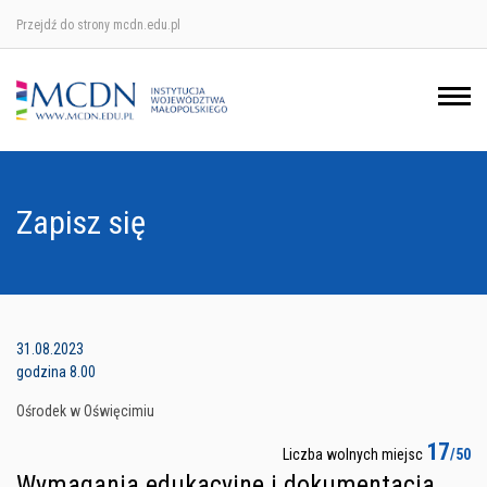
Przejdź do strony mcdn.edu.pl
Ośrodek w Krakowie
Ośrodek w Nowym Sączu
Ośrodek w Oświęcimu
Zapisz się
Ośrodek w Tarnowie
31.08.2023
godzina 8.00
Ośrodek w Oświęcimiu
17
Liczba wolnych miejsc
/50
Wymagania edukacyjne i dokumentacja