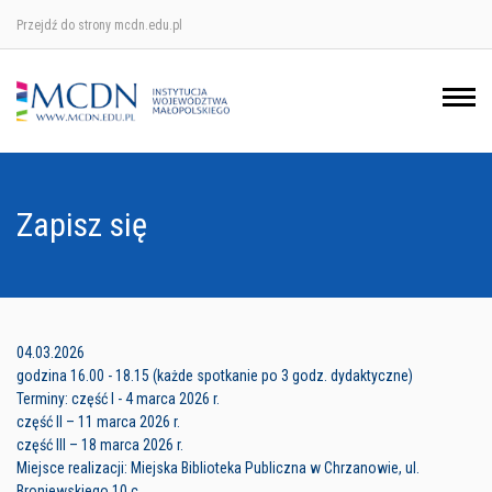
Przejdź do strony mcdn.edu.pl
Ośrodek w Krakowie
Ośrodek w Nowym Sączu
Ośrodek w Oświęcimu
Zapisz się
Ośrodek w Tarnowie
04.03.2026
godzina 16.00 - 18.15 (każde spotkanie po 3 godz. dydaktyczne)
Terminy: część I - 4 marca 2026 r.
część II – 11 marca 2026 r.
część III – 18 marca 2026 r.
Miejsce realizacji: Miejska Biblioteka Publiczna w Chrzanowie, ul.
Broniewskiego 10 c