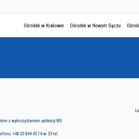
Ośrodek w Krakowie
Ośrodek w Nowym Sączu
Ośrod
Ośrodek w Krakowie
Ośrodek w Nowym Sączu
Ośrodek w Oświęcimu
Ośrodek w Tarnowie
L
line z wykorzystaniem aplikacji MS
fonu: +48 33 844 43 14 w. 33 tel.