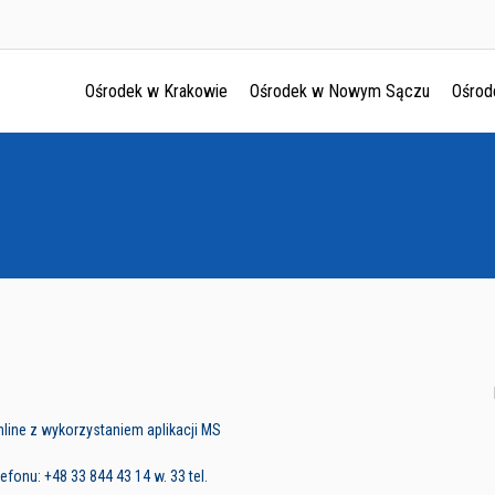
Ośrodek w Krakowie
Ośrodek w Nowym Sączu
Ośrod
Ośrodek w Krakowie
Ośrodek w Nowym Sączu
Ośrodek w Oświęcimu
Ośrodek w Tarnowie
line z wykorzystaniem aplikacji MS
fonu: +48 33 844 43 14 w. 33 tel.