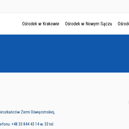
Ośrodek w Krakowie
Ośrodek w Nowym Sączu
Ośrod
Ośrodek w Krakowie
Ośrodek w Nowym Sączu
Ośrodek w Oświęcimu
Ośrodek w Tarnowie
ieszkańców Ziemi Oświęcimskiej,
fonu: +48 33 844 43 14 w. 33 tel.