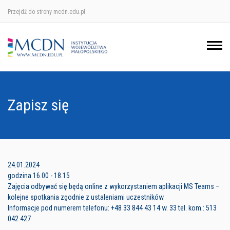
Przejdź do strony mcdn.edu.pl
Ośrodek w Krakowie
Ośrodek w Nowym Sączu
Ośrodek w Oświęcimu
Zapisz się
Ośrodek w Tarnowie
24.01.2024
godzina 16.00 - 18.15
Zajęcia odbywać się będą online z wykorzystaniem aplikacji MS Teams –
kolejne spotkania zgodnie z ustaleniami uczestników
Informacje pod numerem telefonu: +48 33 844 43 14 w. 33 tel. kom.: 513
042 427