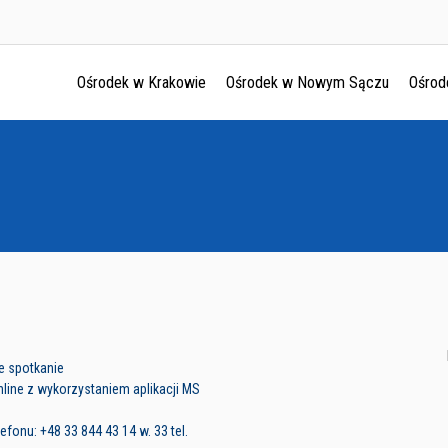
Ośrodek w Krakowie
Ośrodek w Nowym Sączu
Ośrod
Ośrodek w Krakowie
Ośrodek w Nowym Sączu
Ośrodek w Oświęcimu
Ośrodek w Tarnowie
ie spotkanie
line z wykorzystaniem aplikacji MS
fonu: +48 33 844 43 14 w. 33 tel.