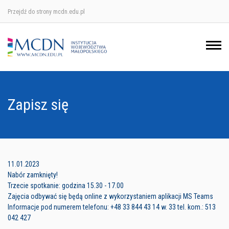
Przejdź do strony mcdn.edu.pl
Ośrodek w Krakowie
Ośrodek w Nowym Sączu
Ośrodek w Oświęcimu
Zapisz się
Ośrodek w Tarnowie
11.01.2023
Nabór zamknięty!
Trzecie spotkanie: godzina 15.30 - 17.00
Zajęcia odbywać się będą online z wykorzystaniem aplikacji MS Teams
Informacje pod numerem telefonu: +48 33 844 43 14 w. 33 tel. kom.: 513
042 427