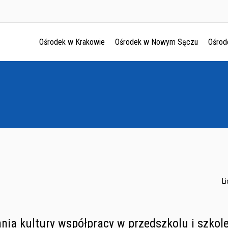
Ośrodek w Krakowie
Ośrodek w Nowym Sączu
Ośrod
Ośrodek w Krakowie
Ośrodek w Nowym Sączu
Ośrodek w Oświęcimu
Ośrodek w Tarnowie
L
ia kultury współpracy w przedszkolu i szkol