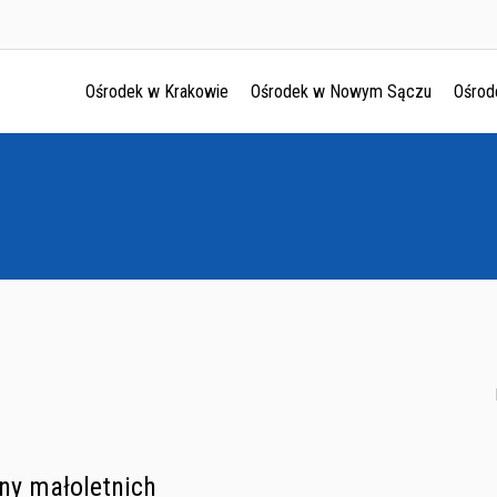
Ośrodek w Krakowie
Ośrodek w Nowym Sączu
Ośrod
Ośrodek w Krakowie
Ośrodek w Nowym Sączu
Ośrodek w Oświęcimu
Ośrodek w Tarnowie
ny małoletnich