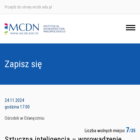
Przejdź do strony mcdn.edu.pl
Ośrodek w Krakowie
Ośrodek w Nowym Sączu
Ośrodek w Oświęcimu
Zapisz się
Ośrodek w Tarnowie
24.11.2024
godzina 17.00
Ośrodek w Oświęcimiu
7
Liczba wolnych miejsc
/25
Sztuczna inteligencja – wprowadzenie