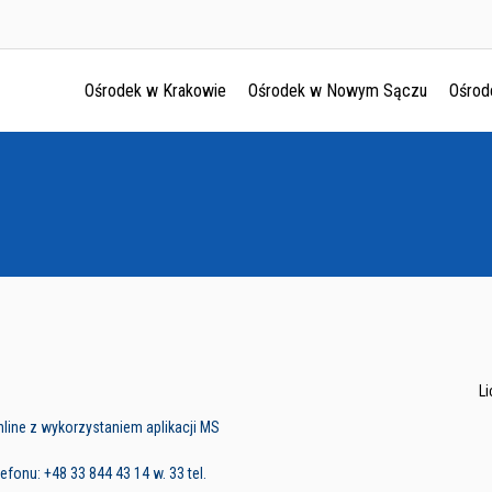
Ośrodek w Krakowie
Ośrodek w Nowym Sączu
Ośrod
Ośrodek w Krakowie
Ośrodek w Nowym Sączu
Ośrodek w Oświęcimu
Ośrodek w Tarnowie
L
line z wykorzystaniem aplikacji MS
fonu: +48 33 844 43 14 w. 33 tel.