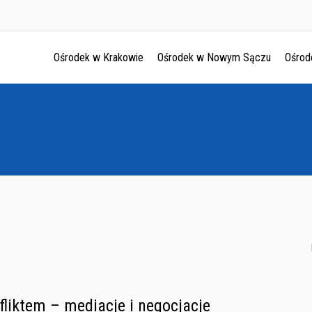
Ośrodek w Krakowie
Ośrodek w Nowym Sączu
Ośrod
Ośrodek w Krakowie
Ośrodek w Nowym Sączu
Ośrodek w Oświęcimu
Ośrodek w Tarnowie
fliktem – mediacje i negocjacje