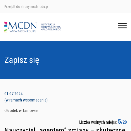
Przejdź do strony mcdn.edu.pl
Ośrodek w Krakowie
Ośrodek w Nowym Sączu
Ośrodek w Oświęcimu
Zapisz się
Ośrodek w Tarnowie
01.07.2024
(w ramach wspomagania)
Ośrodek w Tarnowie
5
Liczba wolnych miejsc
/20
Nauczyciel „agentem” zmiany – skuteczne