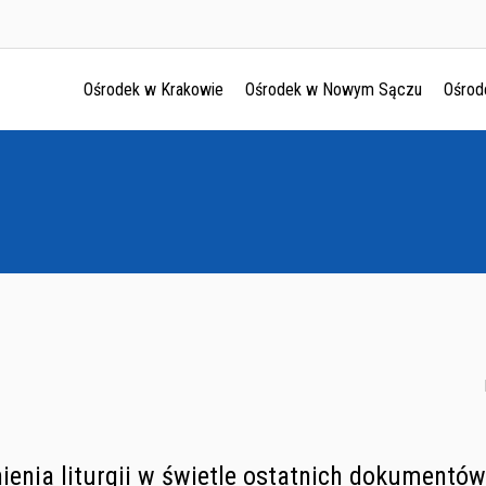
Ośrodek w Krakowie
Ośrodek w Nowym Sączu
Ośrod
Ośrodek w Krakowie
Ośrodek w Nowym Sączu
Ośrodek w Oświęcimu
Ośrodek w Tarnowie
ienia liturgii w świetle ostatnich dokumentów