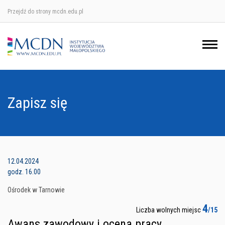
Przejdź do strony mcdn.edu.pl
Ośrodek w Krakowie
Ośrodek w Nowym Sączu
Ośrodek w Oświęcimu
Zapisz się
Ośrodek w Tarnowie
12.04.2024
godz. 16.00
Ośrodek w Tarnowie
4
Liczba wolnych miejsc
/15
Awans zawodowy i ocena pracy