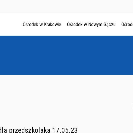
Ośrodek w Krakowie
Ośrodek w Nowym Sączu
Ośrod
Ośrodek w Krakowie
Ośrodek w Nowym Sączu
Ośrodek w Oświęcimu
Ośrodek w Tarnowie
dla przedszkolaka 17.05.23