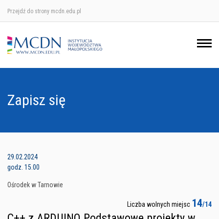
Przejdź do strony mcdn.edu.pl
Ośrodek w Krakowie
Ośrodek w Nowym Sączu
Ośrodek w Oświęcimu
Zapisz się
Ośrodek w Tarnowie
29.02.2024
godz. 15.00
Ośrodek w Tarnowie
14
Liczba wolnych miejsc
/14
C++ z ARDUINO Podstawowe projekty w