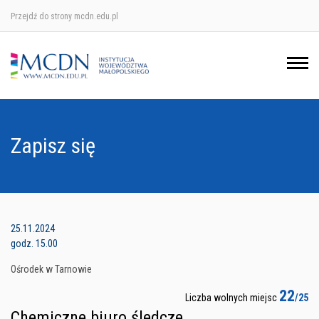
Przejdź do strony mcdn.edu.pl
Ośrodek w Krakowie
Ośrodek w Nowym Sączu
Ośrodek w Oświęcimu
Zapisz się
Ośrodek w Tarnowie
25.11.2024
godz. 15.00
Ośrodek w Tarnowie
22
Liczba wolnych miejsc
/25
Chemiczne biuro śledcze