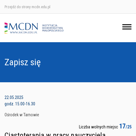
Przejdź do strony mcdn.edu.pl
Ośrodek w Krakowie
Ośrodek w Nowym Sączu
Ośrodek w Oświęcimu
Zapisz się
Ośrodek w Tarnowie
22.05.2025
godz. 15.00-16.30
Ośrodek w Tarnowie
17
Liczba wolnych miejsc
/25
Ciastoterapia w pracy nauczyciela