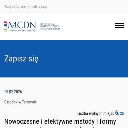
Przejdź do strony mcdn.edu.pl
Ośrodek w Krakowie
Ośrodek w Nowym Sączu
Ośrodek w Oświęcimu
Zapisz się
Ośrodek w Tarnowie
19.02.2026
Ośrodek w Tarnowie
6
Liczba wolnych miejsc
/25
Nowoczesne i efektywne metody i formy