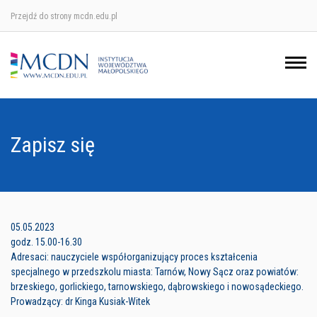
Przejdź do strony mcdn.edu.pl
Ośrodek w Krakowie
Ośrodek w Nowym Sączu
Ośrodek w Oświęcimu
Zapisz się
Ośrodek w Tarnowie
05.05.2023
godz. 15.00-16.30
Adresaci: nauczyciele współorganizujący proces kształcenia
specjalnego w przedszkolu miasta: Tarnów, Nowy Sącz oraz powiatów:
brzeskiego, gorlickiego, tarnowskiego, dąbrowskiego i nowosądeckiego.
Prowadzący: dr Kinga Kusiak-Witek