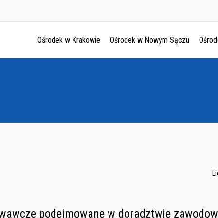
Ośrodek w Krakowie
Ośrodek w Nowym Sączu
Ośrod
Ośrodek w Krakowie
Ośrodek w Nowym Sączu
Ośrodek w Oświęcimu
Ośrodek w Tarnowie
L
owawcze podejmowane w doradztwie zawodow