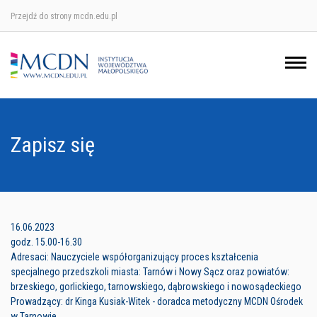
Przejdź do strony mcdn.edu.pl
Ośrodek w Krakowie
Ośrodek w Nowym Sączu
Ośrodek w Oświęcimu
Zapisz się
Ośrodek w Tarnowie
16.06.2023
godz. 15.00-16.30
Adresaci: Nauczyciele współorganizujący proces kształcenia
specjalnego przedszkoli miasta: Tarnów i Nowy Sącz oraz powiatów:
brzeskiego, gorlickiego, tarnowskiego, dąbrowskiego i nowosądeckiego
Prowadzący: dr Kinga Kusiak-Witek - doradca metodyczny MCDN Ośrodek
w Tarnowie