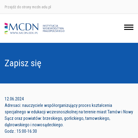
Przejdź do strony mcdn.edu.pl
Ośrodek w Krakowie
Ośrodek w Nowym Sączu
Ośrodek w Oświęcimu
Zapisz się
Ośrodek w Tarnowie
12.06.2024
Adresaci: nauczyciele współorganizujący proces kształcenia
specjalnego w edukacji wczesnoszkolnej na terenie miast Tarnów i Nowy
Sącz oraz powiatów: brzeskiego, gorlickiego, tarnowskiego,
dąbrowskiego i nowosądeckiego.
Godz.: 15:00-16:30