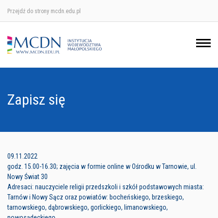
Przejdź do strony mcdn.edu.pl
Ośrodek w Krakowie
Ośrodek w Nowym Sączu
Ośrodek w Oświęcimu
Zapisz się
Ośrodek w Tarnowie
09.11.2022
godz. 15.00-16.30; zajęcia w formie online w Ośrodku w Tarnowie, ul.
Nowy Świat 30
Adresaci: nauczyciele religii przedszkoli i szkół podstawowych miasta:
Tarnów i Nowy Sącz oraz powiatów: bocheńskiego, brzeskiego,
tarnowskiego, dąbrowskiego, gorlickiego, limanowskiego,
nowosądeckiego.