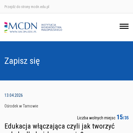
Przejdź do strony mcdn.edu.pl
Ośrodek w Krakowie
Ośrodek w Nowym Sączu
Ośrodek w Oświęcimu
Zapisz się
Ośrodek w Tarnowie
13.04.2026
Ośrodek w Tarnowie
15
Liczba wolnych miejsc
/35
Edukacja włączająca czyli jak tworzyć